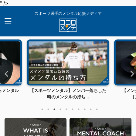
" />
スポーツ選手のメンタル応援メディア
らメンタル
【スポーツメンタル】メンバー落ちした
【メン
.
時のメンタルの持ち...
に