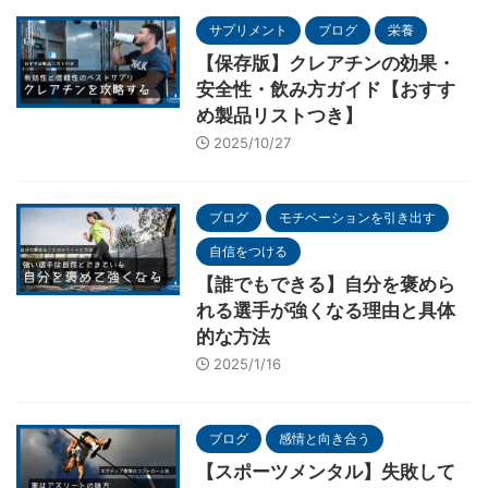
サプリメント
ブログ
栄養
【保存版】クレアチンの効果・
安全性・飲み方ガイド【おすす
め製品リストつき】
2025/10/27
ブログ
モチベーションを引き出す
自信をつける
【誰でもできる】自分を褒めら
れる選手が強くなる理由と具体
的な方法
2025/1/16
ブログ
感情と向き合う
【スポーツメンタル】失敗して