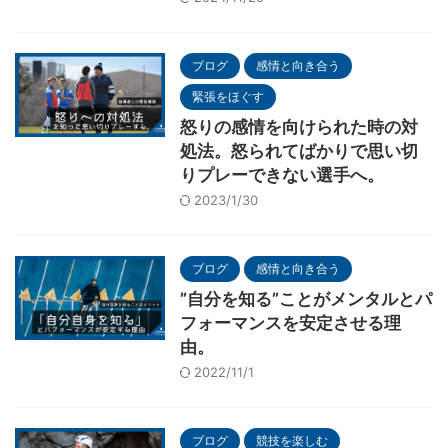
ブログ
感情と向き合う
緊張をほぐす
怒りの感情を向けられた時の対
処法。怒られてばかりで思い切
りプレーできない選手へ。
2023/1/30
ブログ
感情と向き合う
”自分を知る”ことがメンタルとパ
フォーマンスを安定させる理
由。
2022/11/1
ブログ
競技を楽しむ