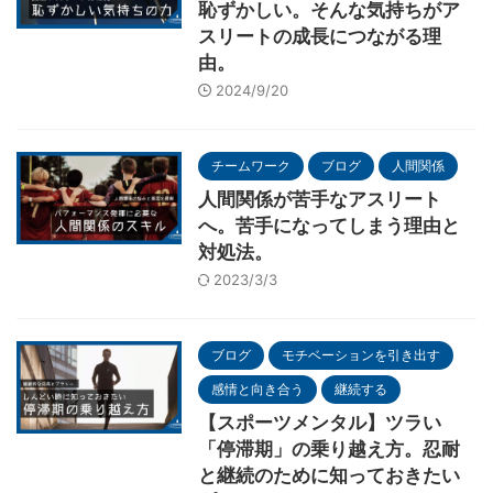
恥ずかしい。そんな気持ちがア
スリートの成長につながる理
由。
2024/9/20
チームワーク
ブログ
人間関係
人間関係が苦手なアスリート
へ。苦手になってしまう理由と
対処法。
2023/3/3
ブログ
モチベーションを引き出す
感情と向き合う
継続する
【スポーツメンタル】ツラい
「停滞期」の乗り越え方。忍耐
と継続のために知っておきたい