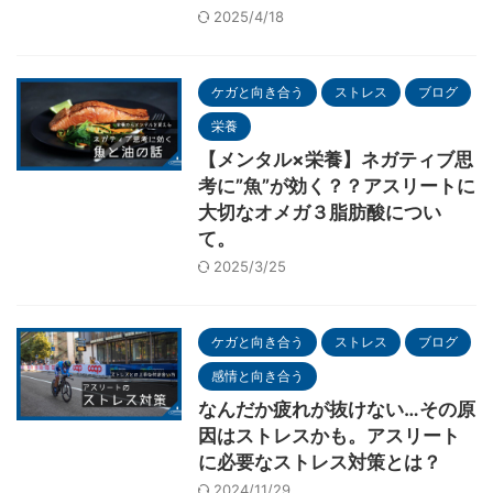
2025/4/18
ケガと向き合う
ストレス
ブログ
栄養
【メンタル×栄養】ネガティブ思
考に”魚”が効く？？アスリートに
大切なオメガ３脂肪酸につい
て。
2025/3/25
ケガと向き合う
ストレス
ブログ
感情と向き合う
なんだか疲れが抜けない…その原
因はストレスかも。アスリート
に必要なストレス対策とは？
2024/11/29